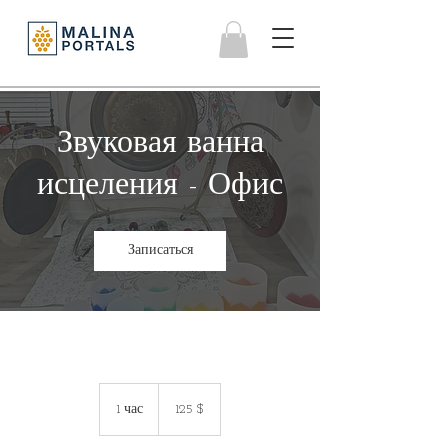
Звуковая ванна
исцеления - Офис
Записаться
125
долларов
1 час
1
125 $
США
ч
а