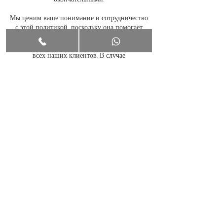
Мы ценим ваше понимание и сотрудничество
с этой политикой, поскольку она помогает
нам поддерживать эффективное
планирование и качество обслуживания для
всех наших клиентов. В случае
возникновения чрезвычайных ситуаций или
непредвиденных обстоятельств свяжитесь с
нами напрямую, чтобы обсудить вашу
ситуацию. Мы можем отказаться от платы за
отмену по нашему усмотрению.
Условия и положения
Терапевтические сеансы предназначены
исключительно для развлекательных целей.
Диагностика или лечение каких-либо
заболеваний, а также помощь с юридическими
проблемами не предоставляются. Malina
Portals LLC не несет юридической
ответственности за выбор или решения,
принятые на основе клиентского сеанса.
Терапевтические сеансы строго
конфиденциальны. Они основаны на свободной